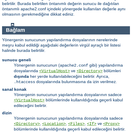
belirtilir. Burada belirtilen öntanımlı değerin sunucu ile dağıtılan
öntanımlı apache2.conf içindeki yönergede kullanılan değerle aynı
olmasının gerekmediğine dikkat ediniz.
Bağlam
Yönergenin sunucunun yapılandırma dosyalarının nerelerinde
meşru kabul edildiği aşağıdaki değerlerin virgül ayraçlı bir listesi
halinde burada belirtilir.
sunucu geneli
Yönergenin sunucunun (
gibi) yapılandırma
apache2.conf
dosyalarında
ve
bölümleri
<VirtualHost>
<Directory>
dışında
her yerde kullanılabileceğini belirtir. Ayrıca,
dosyalarında bulunmasına da izin verilmez.
.htaccess
sanal konak
Yönergenin sunucunun yapılandırma dosyalarının sadece
bölümlerinde kullanıldığında geçerli kabul
<VirtualHost>
edileceğini belirtir.
dizin
Yönergenin sunucunun yapılandırma dosyalarında sadece
,
,
,
ve
<Directory>
<Location>
<Files>
<If>
<Proxy>
bölümlerinde kullanıldığında geçerli kabul edileceğini belirtir.