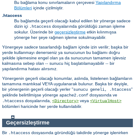
Bu bağlama konu sınırlamaların çerçevesi
Yapılandırma
Bölümleri
içinde çizilmiştir.
.htaccess
Bu bağlamda geçerli olacağı kabul edilen bir yönerge sadece
dizin içi
dosyalarında görüldüğü zaman işleme
.htaccess
sokulur. Üzerinde bir
geçersizleştirme
etkin kılınmışsa
yönerge her şeye rağmen işleme sokulmayabilir.
Yönergeye
sadece
tasarlandığı bağlam içinde izin verilir; başka bir
yerde kullanmayı denerseniz ya sunucunun bu bağlamı doğru
şekilde işlemesine engel olan ya da sunucunun tamamen işlevsiz
kalmasına sebep olan -- sunucu hiç başlatılamayabilir -- bir
yapılandırma hatası alırsınız.
Yönergenin geçerli olacağı konumlar, aslında, listelenen bağlamların
tamamına mantıksal VEYA uygulanarak bulunur. Başka bir deyişle,
bir yönergenin geçerli olacağı yerler "
"
sunucu geneli, .htaccess
şeklinde belirtilmişse yönerge
dosyasında ve
apache2.conf
dosyalarında,
veya
.htaccess
<Directory>
<VirtualHost>
bölümleri haricinde her yerde kullanılabilir.
Geçersizleştirme
Bir
dosyasında göründüğü takdirde yönerge işlenirken
.htaccess