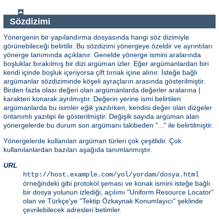
Sözdizimi
Yönergenin bir yapılandırma dosyasında hangi söz dizimiyle
görünebileceği belirtilir. Bu sözdizimi yönergeye özeldir ve ayrıntıları
yönerge tanımında açıklanır. Genelde yönerge ismini aralarında
boşluklar bırakılmış bir dizi argüman izler. Eğer argümanlardan biri
kendi içinde boşluk içeriyorsa çift tırnak içine alınır. İsteğe bağlı
argümanlar sözdiziminde köşeli ayraçların arasında gösterilmiştir.
Birden fazla olası değeri olan argümanlarda değerler aralarına |
karakteri konarak ayrılmıştır. Değerin yerine ismi belirtilen
argümanlarda bu isimler
eğik
yazılırken, kendisi değer olan dizgeler
öntanımlı yazıtipi ile gösterilmiştir. Değişik sayıda argüman alan
yönergelerde bu durum son argümanı takibeden "..." ile belirtilmiştir.
Yönergelerde kullanılan argüman türleri çok çeşitlidir. Çok
kullanılanlardan bazıları aşağıda tanımlanmıştır.
URL
http://host.example.com/yol/yordam/dosya.html
örneğindeki gibi protokol şeması ve konak ismini isteğe bağlı
bir dosya yolunun izlediği, açılımı "Uniform Resource Locator"
olan ve Türkçe'ye "Tektip Özkaynak Konumlayıcı" şeklinde
çevrilebilecek adresleri betimler.