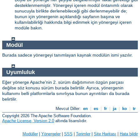
desteklenmemiştir. Yönergeyi içeren modül öntanımlı olarak
sunucuyla birlikte derlenebileceği gibi derlenmeyebilir de;
bunun için yönergenin açıklandığı sayfanın başına ve
kullanılabilirliği hakkında bilgi edinmek için yönergeyi içeren
modüle bakın.
Modül
Burada sadece yönergeyi tanımlayan kaynak modülün ismi yazılır.
Uyumluluk
Eğer yönerge Apache'nin 2. sürüm dağıtımının özgün parçası
değilse söz konusu sürüm burada belirtilir. Ayrıca, yönergenin
kullanımı belli platformlarla sınırlıysa bunun ayrıntıları da burada
belirtilir.
Mevcut Diller:
en
|
es
|
fr
|
ja
|
ko
|
tr
Copyright 2026 The Apache Software Foundation.
Apache License, Version 2.0
altında lisanslıdır.
Modüller
|
Yönergeler
|
SSS
|
Terimler
|
Site Haritası
|
Hata bildir