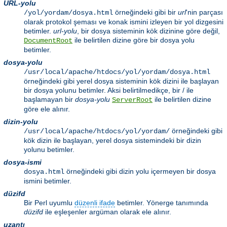
URL-yolu
örneğindeki gibi bir
url
'nin parçası
/yol/yordam/dosya.html
olarak protokol şeması ve konak ismini izleyen bir yol dizgesini
betimler.
url-yolu
, bir dosya sisteminin kök dizinine göre değil,
ile belirtilen dizine göre bir dosya yolu
DocumentRoot
betimler.
dosya-yolu
/usr/local/apache/htdocs/yol/yordam/dosya.html
örneğindeki gibi yerel dosya sisteminin kök dizini ile başlayan
bir dosya yolunu betimler. Aksi belirtilmedikçe, bir / ile
başlamayan bir
dosya-yolu
ile belirtilen dizine
ServerRoot
göre ele alınır.
dizin-yolu
örneğindeki gibi
/usr/local/apache/htdocs/yol/yordam/
kök dizin ile başlayan, yerel dosya sistemindeki bir dizin
yolunu betimler.
dosya-ismi
örneğindeki gibi dizin yolu içermeyen bir dosya
dosya.html
ismini betimler.
düzifd
Bir Perl uyumlu
düzenli ifade
betimler. Yönerge tanımında
düzifd
ile eşleşenler argüman olarak ele alınır.
uzantı