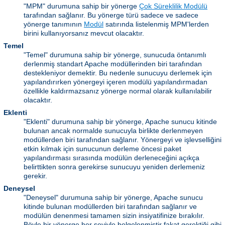
"MPM" durumuna sahip bir yönerge
Çok Süreklilik Modülü
tarafından sağlanır. Bu yönerge türü sadece ve sadece
yönerge tanımının
Modül
satırında listelenmiş MPM'lerden
birini kullanıyorsanız mevcut olacaktır.
Temel
"Temel" durumuna sahip bir yönerge, sunucuda öntanımlı
derlenmiş standart Apache modüllerinden biri tarafından
destekleniyor demektir. Bu nedenle sunucuyu derlemek için
yapılandırırken yönergeyi içeren modülü yapılandırmadan
özellikle kaldırmazsanız yönerge normal olarak kullanılabilir
olacaktır.
Eklenti
"Eklenti" durumuna sahip bir yönerge, Apache sunucu kitinde
bulunan ancak normalde sunucuyla birlikte derlenmeyen
modüllerden biri tarafından sağlanır. Yönergeyi ve işlevselliğini
etkin kılmak için sunucunun derleme öncesi paket
yapılandırması sırasında modülün derleneceğini açıkça
belirttikten sonra gerekirse sunucuyu yeniden derlemeniz
gerekir.
Deneysel
"Deneysel" durumuna sahip bir yönerge, Apache sunucu
kitinde bulunan modüllerden biri tarafından sağlanır ve
modülün denenmesi tamamen sizin insiyatifinize bırakılır.
Böyle bir yönerge her şeyiyle belgelenmiştir fakat gerektiği gibi