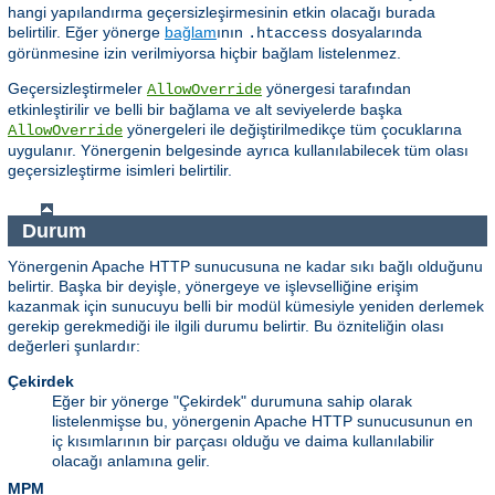
hangi yapılandırma geçersizleşirmesinin etkin olacağı burada
belirtilir. Eğer yönerge
bağlam
ının
dosyalarında
.htaccess
görünmesine izin verilmiyorsa hiçbir bağlam listelenmez.
Geçersizleştirmeler
yönergesi tarafından
AllowOverride
etkinleştirilir ve belli bir bağlama ve alt seviyelerde başka
yönergeleri ile değiştirilmedikçe tüm çocuklarına
AllowOverride
uygulanır. Yönergenin belgesinde ayrıca kullanılabilecek tüm olası
geçersizleştirme isimleri belirtilir.
Durum
Yönergenin Apache HTTP sunucusuna ne kadar sıkı bağlı olduğunu
belirtir. Başka bir deyişle, yönergeye ve işlevselliğine erişim
kazanmak için sunucuyu belli bir modül kümesiyle yeniden derlemek
gerekip gerekmediği ile ilgili durumu belirtir. Bu özniteliğin olası
değerleri şunlardır:
Çekirdek
Eğer bir yönerge "Çekirdek" durumuna sahip olarak
listelenmişse bu, yönergenin Apache HTTP sunucusunun en
iç kısımlarının bir parçası olduğu ve daima kullanılabilir
olacağı anlamına gelir.
MPM