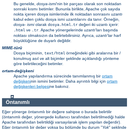
Bu genelde,
dosya-ismi
'nin bir parçası olarak son noktadan
sonraki kısmı betimler. Bununla birlikte, Apache çok sayıda
nokta içeren dosya isimlerinde ilk noktadan sonrasını
uzantı
kabul eden çoklu dosya ismi uzantılarını da tanır. Örneğin,
dosya- ismi
olarak
değeri iki uzantı içerir:
dosya.html.tr
ve
. Apache yönergelerinde
uzantı
'ları başında
.html
.tr
noktası olmaksızın da belirtebilirsiniz. Ayrıca,
uzantı
'lar harf
büyüklüğüne de duyarlı değildir.
MIME-türü
Dosya biçiminin,
örneğindeki gibi aralarına bir /
text/html
konulmuş asıl ve alt biçimler şeklinde açıklandığı yönteme
göre belirtileceğini betimler.
ortam-değişkeni
Apache yapılandırma sürecinde tanımlanmış bir
ortam
değişkeni
nin ismini betimler. Daha ayrıntılı bilgi için
ortam
değişkenleri belgesi
ne bakınız.
Öntanımlı
Eğer yönerge öntanımlı bir değere sahipse o burada belirtilir
(öntanımlı değer, yönergede kullanıcı tarafından belirtilmediği halde
Apache tarafından belirtildiği varsayılarak işlem yapılan değerdir).
Eğer öntanımlı bir değer yoksa bu bölümde bu durum "
Yok
" şeklinde