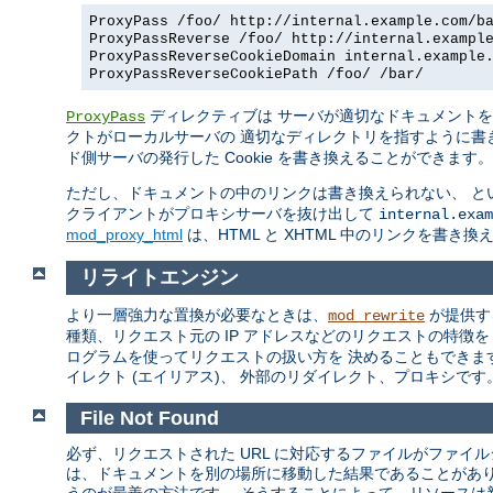
ProxyPass /foo/ http://internal.example.com/b
ProxyPassReverse /foo/ http://internal.exampl
ProxyPassReverseCookieDomain internal.example
ProxyPassReverseCookiePath /foo/ /bar/
ディレクティブは サーバが適切なドキュメント
ProxyPass
クトがローカルサーバの 適切なディレクトリを指すように書
ド側サーバの発行した Cookie を書き換えることができます。
ただし、ドキュメントの中のリンクは書き換えられない、 と
クライアントがプロキシサーバを抜け出して
internal.exam
mod_proxy_html
は、HTML と XHTML 中のリンクを書き
リライトエンジン
より一層強力な置換が必要なときは、
が提供す
mod_rewrite
種類、リクエスト元の IP アドレスなどのリクエストの特徴
ログラムを使ってリクエストの扱い方を 決めることもできま
イレクト (エイリアス)、 外部のリダイレクト、プロキシです。m
File Not Found
必ず、リクエストされた URL に対応するファイルがファイ
は、ドキュメントを別の場所に移動した結果であることがあ