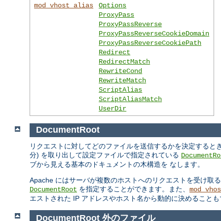
mod_vhost_alias
Options
ProxyPass
ProxyPassReverse
ProxyPassReverseCookieDomain
ProxyPassReverseCookiePath
Redirect
RedirectMatch
RewriteCond
RewriteMatch
ScriptAlias
ScriptAliasMatch
UserDir
DocumentRoot
リクエストに対してどのファイルを送信するかを決定するときの Ap
分) を取り出して設定ファイルで指定されている
DocumentRo
ブから見える基本のドキュメントの木構造を なします。
Apache にはサーバが複数のホストへのリクエストを受け取
を指定することができます。また、
DocumentRoot
mod_vhos
エストされた IP アドレスやホスト名から動的に決めること
DocumentRoot 外のファイル