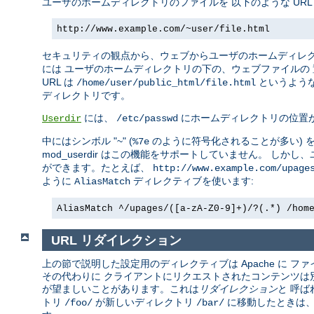
ユーザのホームディレクトリのファイルを 以下のような UR
http://www.example.com/~user/file.html
セキュリティの観点から、ウェブからユーザのホームディレ
には ユーザのホームディレクトリの下の、ウェブファイルの
URL は
というような
/home/user/public_html/file.html
ディレクトリです。
には、
にホームディレクトリの位置
Userdir
/etc/passwd
中にはシンボル "~" (
のように符号化されることが多い) 
%7e
mod_userdir はこの機能をサポートしていません。 し
ができます。たとえば、
http://www.example.com/upage
ように
ディレクティブを使います:
AliasMatch
AliasMatch ^/upages/([a-zA-Z0-9]+)/?(.*) /hom
URL リダイレクション
上の節で説明した設定用のディレクティブは Apache に
その代わりに クライアントにリクエストされたコンテンツは別の
が望ましいことがあります。これは
リダイレクション
と 呼ば
トリ
が新しいディレクトリ
に移動したときは、
/foo/
/bar/