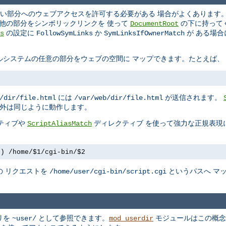
い部分へのウェブアクセスを許可する必要がある 場合がよくあります。A
の他の部分をシンボリックリンクを 使って
の下に持って
DocumentRoot
の設定に
か
が ある場
s
FollowSymLinks
SymLinksIfOwnerMatch
ルシステムの任意の部分をウェブの空間に マップできます。たとえば、
には
が送信されます。
/dir/file.html
/var/web/dir/file.html
以外は同じように動作します。
ティブや
ディレクティブ を使って強力な正規表現
ScriptAliasMatch
+) /home/$1/cgi-bin/$2
の リクエストを
というパスへ マ
/home/user/cgi-bin/script.cgi
リを
として参照できます。
モジュールはこの概念
~user/
mod_userdir