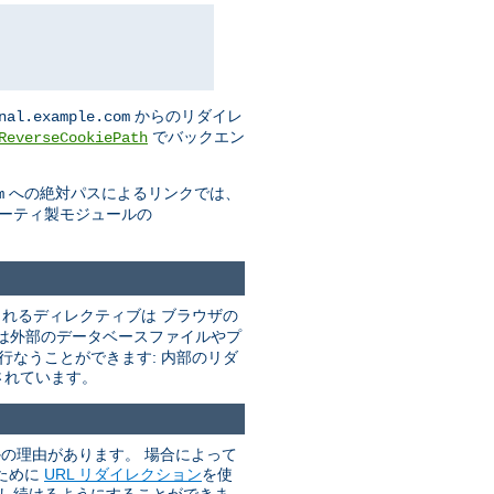
からのリダイレ
nal.example.com
でバックエン
ReverseCookiePath
への絶対パスによるリンクでは、
m
パーティ製モジュールの
れるディレクティブは ブラウザの
は外部のデータベースファイルやプ
行なうことができます: 内部のリダ
されています。
かの理由があります。 場合によって
ために
URL リダイレクション
を使