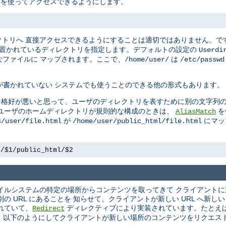
L を使ってアクセスできるようにします。
クトリへ 直接アクセスできるようにすることは適切ではありません。で
 置かれているディレクトリを指定します。デフォルトの設定の
Userdi
ファイルに マップされます。ここで、
は
/home/user/
/etc/passwd
が書かれていない システムでも使うことのできる他の形式もあります。
を格好が悪いと思って、ユーザのディレクトリを表すために別の文字列の
かし、ユーザのホームディレクトリが規則的な構成のときは、
を
AliasMatch
が
にマッ
s/user/file.html
/home/user/public_html/file.html
e/$1/public_html/$2
 ファイルシステムの特定の場所からコンテンツを取ってきて クライアント
 URL にあることを 知らせて、クライアントが新しい URL へ新し
れていて、
ディレクティブにより実装されています。たとえ
Redirect
 以下のようにしてクライアントが新しい場所のコンテンツをリクエス