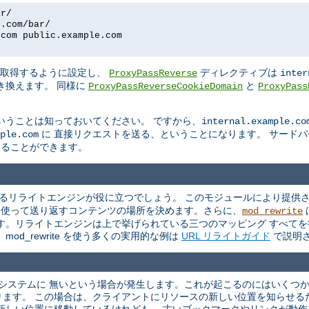
ar/
e.com/bar/
.com public.example.com
を取得するように設定し、
ディレクティブは
ProxyPassReverse
inter
き換えます。 同様に
と
ProxyPassReverseCookieDomain
ProxyPass
いうことは知っておいてください。 ですから、
internal.example.co
に 直接リクエストを送る、ということになります。 サード
ple.com
換えることができます。
るリライトエンジンが役に立つでしょう。 このモジュールにより提供さ
を 使って送り返すコンテンツの場所を決めます。さらに、
mod_rewrite
す。リライトエンジンは上で挙げられている三つのマッピング すべてを
od_rewrite を使う多くの実用的な例は
URL リライトガイド
で説明
ルシステムに 無いという場合が発生します。これが起こるのにはいくつ
ります。 この場合は、クライアントにリソースの新しい位置を知らせる