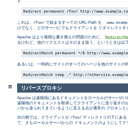
す:
Redirect permanent /foo/ http://www.example.c
これは、
で始まるすべての URL-Path を、
/foo/
www.examp
けでなく、どのサーバにでもクライアントを リダイレクトす
Apache はより複雑な書き換えの問題のために、
RedirectMa
るけれど、他のリクエストはそのまま扱う、というときは以下
RedirectMatch permanent ^/$ http://www.exampl
あるいは、一時的にサイトのすべてのページを他のサイトの特
RedirectMatch temp .* http://othersite.exampl
リバースプロキシ
Apache は遠隔地にあるドキュメントをローカルのサーバの 
遠隔地のドキュメントを取得してクライアントに送り返すのが
バから送られてきているように見える点が通常の プロキシと
次の例では、クライアントが
ディレクトリの下にある
/foo/
て、さもローカルサーバからの ドキュメントのようにしてク