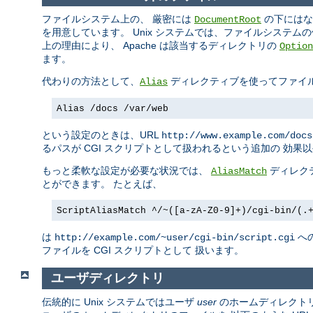
ファイルシステム上の、 厳密には
の下にはな
DocumentRoot
を用意しています。 Unix システムでは、ファイルシステム
上の理由により、 Apache は該当するディレクトリの
Option
ます。
代わりの方法として、
ディレクティブを使ってファイ
Alias
Alias /docs /var/web
という設定のときは、URL
http://www.example.com/docs
るパスが CGI スクリプトとして扱われるという追加の 効果
もっと柔軟な設定が必要な状況では、
ディレク
AliasMatch
とができます。 たとえば、
ScriptAliasMatch ^/~([a-zA-Z0-9]+)/cgi-bin/(.
は
へ
http://example.com/~user/cgi-bin/script.cgi
ファイルを CGI スクリプトとして 扱います。
ユーザディレクトリ
伝統的に Unix システムではユーザ
user
のホームディレクト