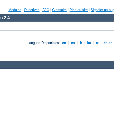
Modules
|
Directives
|
FAQ
|
Glossaire
|
Plan du site
|
Signaler un bug
n 2.4
Langues Disponibles:
en
|
es
|
fr
|
ko
|
tr
|
zh-cn